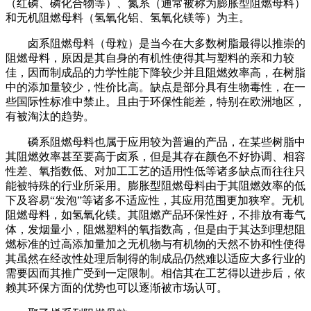
（红磷、磷化合物等）、氮系（通常被称为膨胀型阻燃母料）
和无机阻燃母料（氢氧化铝、氢氧化镁等）为主。
卤系阻燃母料（母粒）是当今在大多数树脂最得以推崇的
阻燃母料，原因是其自身的有机性使得其与塑料的亲和力较
佳，因而制成品的力学性能下降较少并且阻燃效率高，在树脂
中的添加量较少，性价比高。缺点是部分具有生物毒性，在一
些国际性标准中禁止。且由于环保性能差，特别在欧洲地区，
有被淘汰的趋势。
磷系阻燃母料也属于应用较为普遍的产品，在某些树脂中
其阻燃效率甚至要高于卤系，但是其存在颜色不好协调、相容
性差、氧指数低、对加工工艺的适用性低等诸多缺点而往往只
能被特殊的行业所采用。膨胀型阻燃母料由于其阻燃效率的低
下及容易“发泡”等诸多不适应性，其应用范围更加狭窄。无机
阻燃母料，如氢氧化镁。其阻燃产品环保性好，不排放有毒气
体，发烟量小，阻燃塑料的氧指数高，但是由于其达到理想阻
燃标准的过高添加量加之无机物与有机物的天然不协和性使得
其虽然在经改性处理后制得的制成品仍然难以适应大多行业的
需要因而其推广受到一定限制。相信其在工艺得以进步后，依
赖其环保方面的优势也可以逐渐被市场认可。